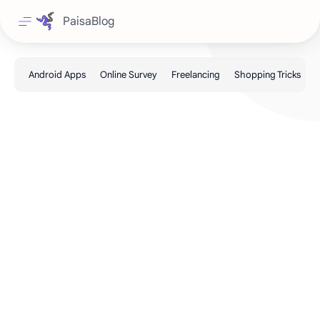
PaisaBlog