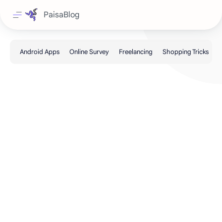
PaisaBlog