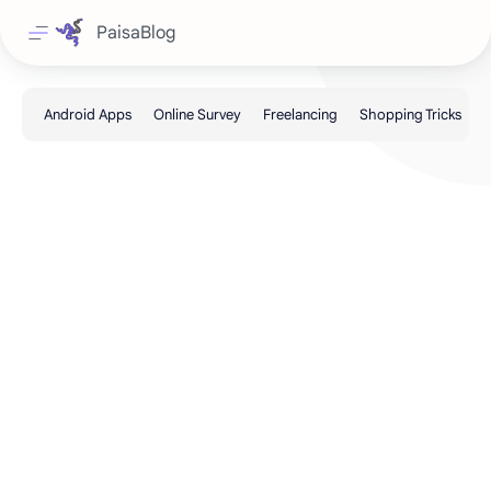
PaisaBlog