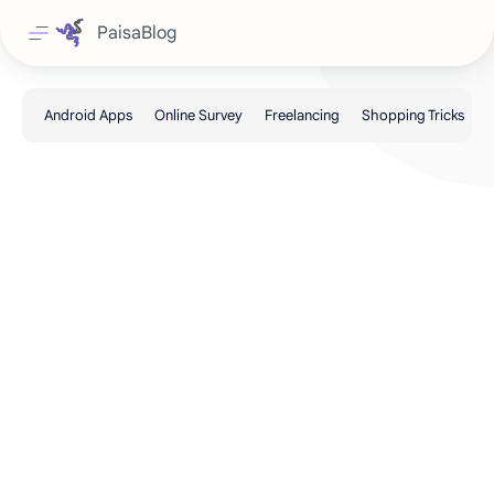
PaisaBlog