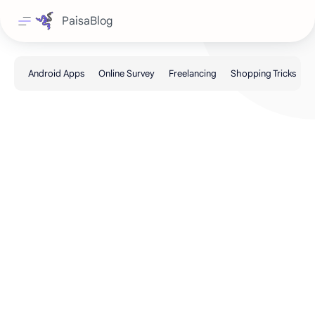
PaisaBlog